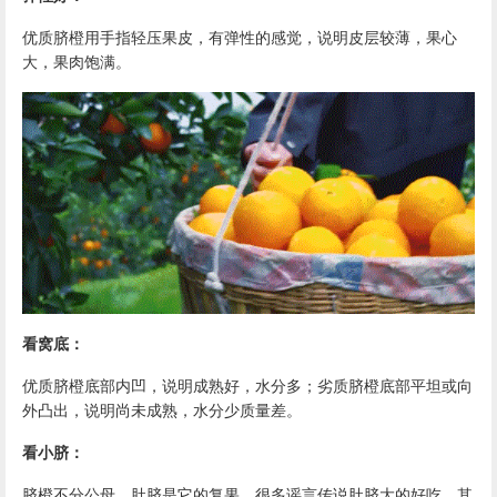
优质
脐橙
用手指轻压果皮，有弹性的感觉，说明皮层较薄，果心
大，果肉饱满。
看窝底：
优质
脐橙
底部内凹，说明成熟好，水分多；劣质
脐橙
底部平坦或向
外凸出，说明尚未成熟，水分少质量差。
看小脐：
脐橙
不分公母，肚脐是它的复果。很多谣言传说肚脐大的好吃，其