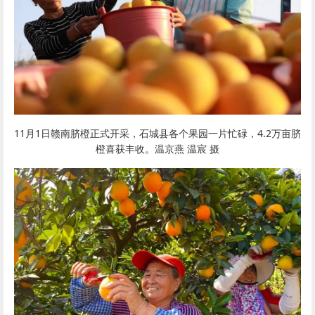
11月1日
赣南脐橙
正式开采，石城县各个果园一片忙碌，4.2万亩
脐
橙
喜获丰收。温京燕 温宸 摄