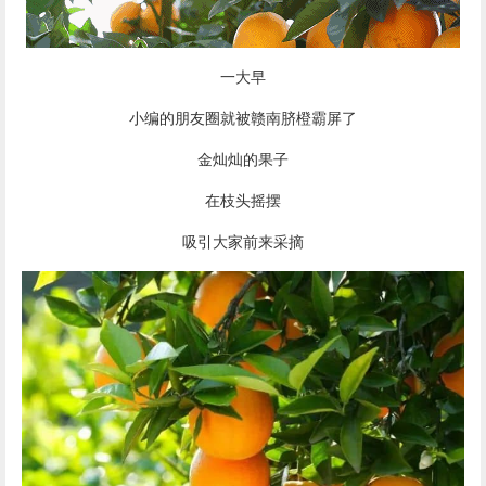
一大早
小编的朋友圈就被
赣南脐橙
霸屏了
金灿灿的果子
在枝头摇摆
吸引大家前来采摘