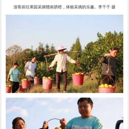
游客前往果园采摘
赣南脐橙
，体验采摘的乐趣。李千千 摄