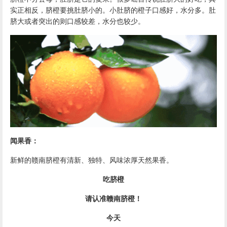
实正相反，
脐橙
要挑肚脐小的。小肚脐的橙子口感好，水分多。肚
脐大或者突出的则口感较差，水分也较少。
闻果香：
新鲜的
赣南脐橙
有清新、独特、风味浓厚天然果香。
吃
脐橙
请认准
赣南脐橙
！
今天