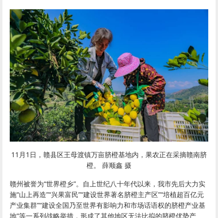
11月1日，赣县区王母渡镇万亩
脐橙
基地内，果农正在采摘
赣南脐
橙
。 薛顺鑫 摄
赣州被誉为“
世界橙乡
”。自上世纪八十年代以来，我市先后大力实
施“山上再造”“兴果富民”“建设世界著名
脐橙
主产区”“培植超百亿元
产业集群”“建设全国乃至世界有影响力和市场话语权的
脐橙
产业基
地”等一系列战略举措，形成了其他地区无法比拟的
脐橙
优势产