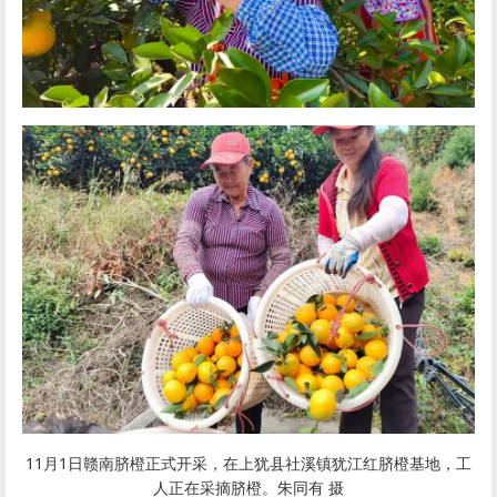
11月1日
赣南脐橙
正式开采，在上犹县社溪镇犹江红
脐橙
基地，工
人正在采摘
脐橙
。朱同有 摄