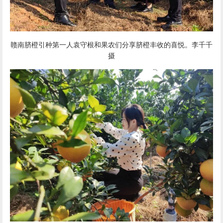
赣南脐橙
引种第一人袁守根和果农们分享
脐橙
丰收的喜悦。李千千
摄