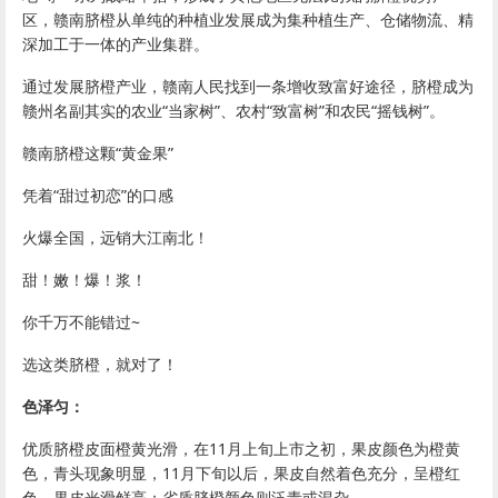
区，
赣南脐橙
从单纯的种植业发展成为集种植生产、仓储物流、精
深加工于一体的产业集群。
通过发展
脐橙
产业，赣南人民找到一条增收致富好途径，
脐橙
成为
赣州名副其实的农业“当家树”、农村“致富树”和农民“摇钱树”。
赣南脐橙
这颗“黄金果”
凭着“甜过初恋”的口感
火爆全国，远销大江南北！
甜！嫩！爆！浆！
你千万不能错过~
选这类
脐橙
，就对了！
色泽匀：
优质
脐橙
皮面橙黄光滑，在11月上旬上市之初，果皮颜色为橙黄
色，青头现象明显，11月下旬以后，果皮自然着色充分，呈橙红
色，果皮光滑鲜亮；劣质
脐橙
颜色则泛青或混杂。