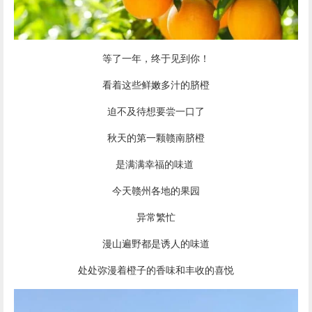
等了一年，终于见到你！
看着这些鲜嫩多汁的
脐橙
迫不及待想要尝一口了
秋天的第一颗
赣南脐橙
是满满幸福的味道
今天赣州各地的果园
异常繁忙
漫山遍野都是诱人的味道
处处弥漫着橙子的香味和丰收的喜悦