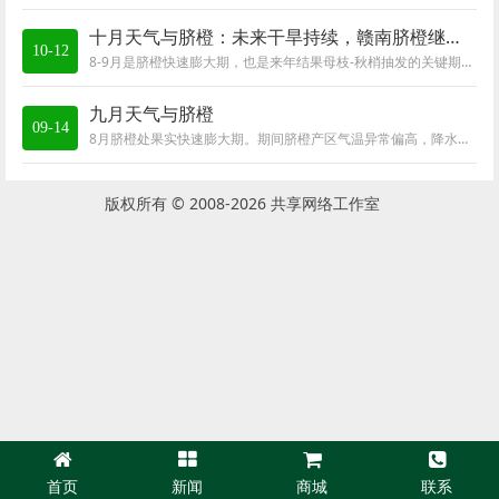
十月天气与脐橙：未来干旱持续，赣南脐橙继续抗旱保树保果
10-12
8-9月是脐橙快速膨大期，也是来年结果母枝-秋梢抽发的关键期，期间气温偏高、光照充足，对有灌溉条件的脐橙果实膨大和秋梢生长有利；但8-9月脐橙产区出...
九月天气与脐橙
09-14
8月脐橙处果实快速膨大期。期间脐橙产区气温异常偏高，降水显著偏少，据MCI气象干旱监测显示，8月旱情逐步发展，其中脐橙产区大部分地区为中-重度干旱...
版权所有 © 2008-
2026 共享网络工作室
首页
新闻
商城
联系