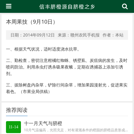
本周果技（9月10日）
日期：2014年09月12日
来源：赣州农民手机报
作者：本站
一、根据天气状况，适时适度浇水抗旱。
二、勤检查，密切注意柑橘红蜘蛛、锈壁虱、炭疽病的发生，及时
喷药防治。利用杀虫灯诱杀吸果夜蛾，定期在诱捕器上添加引诱
剂。
三、拔除树盘内杂草，铲除行间杂草，增加果园漫射光，促进果实
着色。（市果业局供稿）
推荐阅读
十一月天气与脐橙
11-14
10月气温偏高，光照充足，对有灌溉条件的橙园的脐橙品质形成和成熟有利，由于气温偏高，各地脐橙转色较常年推迟。受前期持续干旱少雨天气影响，无水灌...