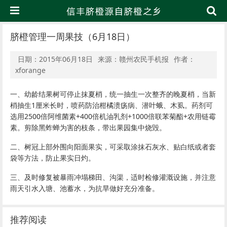
脐橙管理一周果技（6月18日）
日期：2015年06月18日
来源：赣州农民手机报
作者：
xforange
一、幼龄结果树可停止抹夏梢，统一抽生一次整齐的晚夏梢，当新
梢抽生1厘米长时，喷药防治柑橘溃疡病、潜叶蛾、木虱。药剂可
选用2500倍阿维菌素+400倍机油乳剂+1000倍联苯菊酯+农用链霉
素。剪除黑蚱蝉为害的枝条，带出果园集中烧毁。
二、树冠上部外围向阳面果实，可采取涂抹石灰水、贴白纸或者套
袋等方法，防止果实日灼。
三、及时修复被暴雨冲塌梯田、沟渠，适时检修灌溉设施，并注意
雨天引水入塘、池蓄水，为抗旱做好充分准备。
推荐阅读