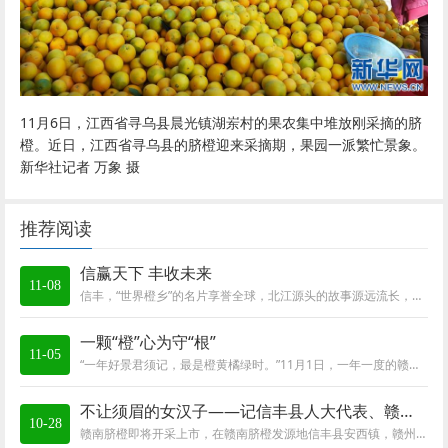
11月6日，江西省寻乌县晨光镇湖岽村的果农集中堆放刚采摘的
脐
橙
。近日，江西省寻乌县的
脐橙
迎来采摘期，果园一派繁忙景象。
新华社记者 万象 摄
推荐阅读
信赢天下 丰收未来
11-08
信丰，“世界橙乡”的名片享誉全球，北江源头的故事源远流长，融湾标兵的步伐铿锵有力，人信物丰的诗篇壮丽激昂。近年来，信丰县全面贯彻落实中央和省...
一颗“橙”心为守“根”
11-05
“一年好景君须记，最是橙黄橘绿时。”11月1日，一年一度的赣南脐橙采摘季拉开大幕。赣南脐橙是赣州的一张亮丽名片，也是“吃货”们对赣南的第一印象。...
不让须眉的女汉子——记信丰县人大代表、赣州市优秀农民贴心人陈希
10-28
赣南脐橙即将开采上市，在赣南脐橙发源地信丰县安西镇，赣州喜禾农业发展有限公司总经理陈希和员工们已经忙得不亦乐乎：邀请物流公司前来实地考察洽谈...