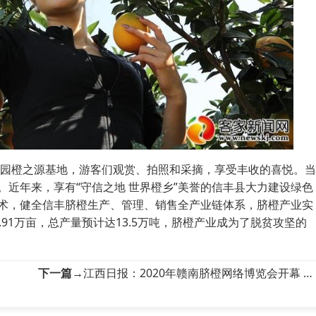
园橙之源基地，游客们观赏、拍照和采摘，享受丰收的喜悦。当
。近年来，享有“守信之地
世界橙乡
”美誉的
信丰县
大力建设绿色
术，健全
信丰脐橙
生产、管理、销售全产业链体系，
脐橙
产业实
.91万亩，总产量预计达13.5万吨，
脐橙
产业成为了脱贫攻坚的
下一篇→
江西日报：2020年赣南脐橙网络博览会开幕 李炳军宣布开幕