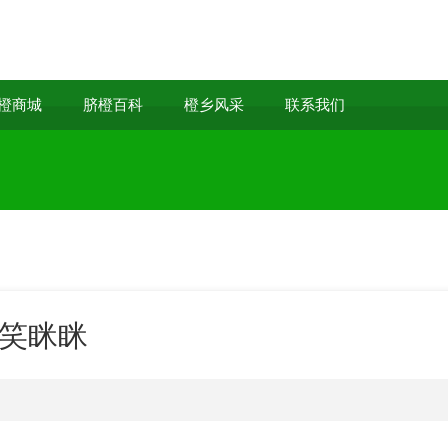
橙商城
脐橙百科
橙乡风采
联系我们
民笑眯眯