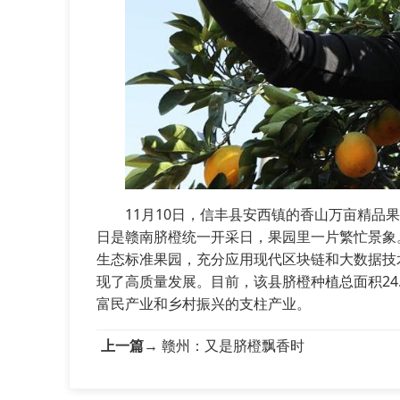
11月10日，
信丰县
安西镇的香山万亩精品果
日是
赣南脐橙
统一开采日，果园里一片繁忙景象
生态标准果园，充分应用现代区块链和大数据技
现了高质量发展。目前，该县
脐橙
种植总面积24
富民产业和乡村振兴的支柱产业。
上一篇→
赣州：又是脐橙飘香时