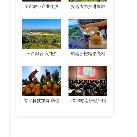
全市农业产业化发
安远大力推进果旅
三产融合 良“橙”
赣南脐橙精彩亮相
有了科技加持 脐橙
2023赣南脐橙产销